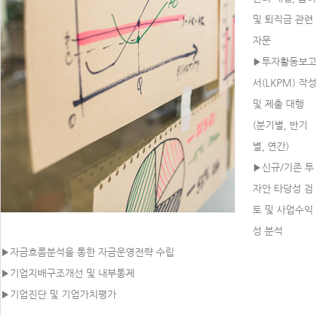
및 퇴직금 관련
자문
▶투자활동보
서(LKPM) 작
및 제출 대행
(분기별, 반기
별, 연간)
▶신규/기존 투
자안 타당성 검
토 및 사업수익
성 분석
▶자금흐름분석을 통한 자금운영전략 수립
▶기업지배구조개선 및 내부통제
▶기업진단 및 기업가치평가